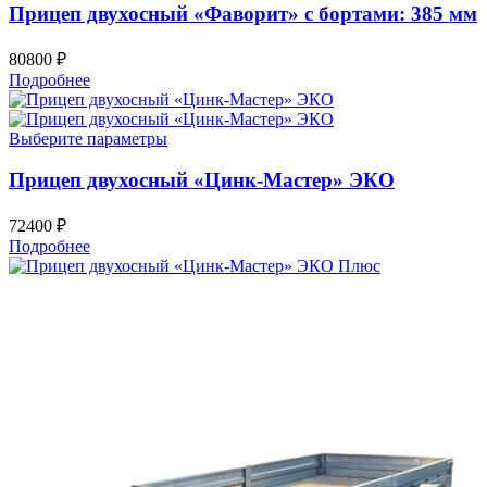
Прицеп двухосный «Фаворит» c бортами: 385 мм
80800
₽
Подробнее
Выберите параметры
Прицеп двухосный «Цинк-Мастер» ЭКО
72400
₽
Подробнее