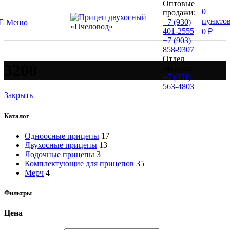
Оптовые
0
продажи:
пункто
+7 (930)
Меню
401-2555
0
₽
+7 (903)
858-9307
Отдел
3200
закупок:
+7 (951)
563-4803
Закрыть
Каталог
Одноосные прицепы
17
Двухосные прицепы
13
Лодочные прицепы
3
Комплектующие для прицепов
35
Мерч
4
Фильтры
Цена