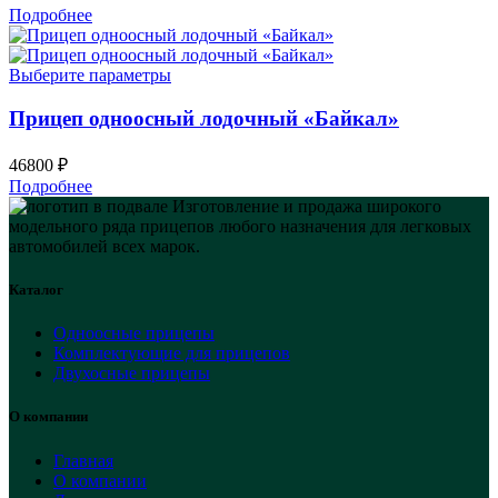
Подробнее
Выберите параметры
Прицеп одноосный лодочный «Байкал»
46800
₽
Подробнее
Изготовление и продажа широкого
модельного ряда прицепов любого назначения для легковых
автомобилей всех марок.
Каталог
Одноосные прицепы
Комплектующие для прицепов
Двухосные прицепы
О компании
Главная
О компании