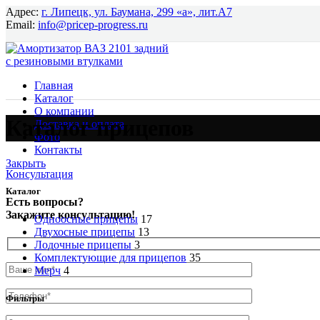
Адрес:
г. Липецк, ул. Баумана, 299 «а», лит.А7
Email:
info@pricep-progress.ru
Главная
Каталог
О компании
Каталог прицепов
Доставка и оплата
Фото
Контакты
Закрыть
Консультация
Каталог
Есть вопросы?
Закажите консультацию!
Одноосные прицепы
17
Двухосные прицепы
13
Лодочные прицепы
3
Комплектующие для прицепов
35
Мерч
4
Фильтры