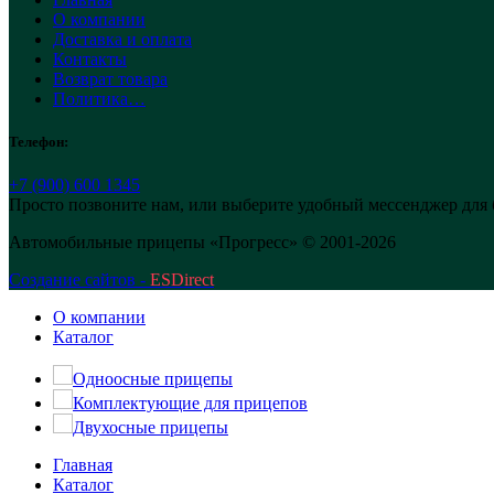
О компании
Доставка и оплата
Контакты
Возврат товара
Политика…
Телефон:
+7 (900) 600 1345
Просто позвоните нам, или выберите удобный мессенджер для 
Автомобильные прицепы «Прогресс» © 2001-2026
Создание сайтов -
ESDirect
О компании
Каталог
Одноосные прицепы
Комплектующие для прицепов
Двухосные прицепы
Главная
Каталог