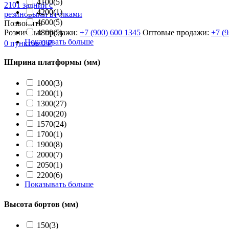
4100
(5)
4200
(1)
4600
(5)
Позвонить
Розничные продажи:
+7 (900) 600 1345
Оптовые продажи:
+7 (
4800
(5)
Показывать больше
0
пунктов
0
₽
Ширина платформы (мм)
1000
(3)
1200
(1)
1300
(27)
1400
(20)
1570
(24)
1700
(1)
1900
(8)
2000
(7)
2050
(1)
2200
(6)
Показывать больше
Высота бортов (мм)
150
(3)