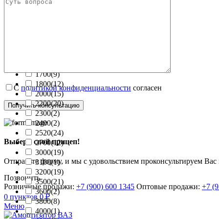
Цена
Ценовой фильтр
Длина платформы (мм)
1500
(3)
1700
(9)
1800
(12)
С
политикой конфиденциальности
согласен
2000
(15)
2200
(20)
2300
(2)
2400
(2)
2520
(24)
Выбери свой прицеп!
2700
(12)
3000
(19)
Отправьте форму, и мы с удовольствием проконсультируем Вас
3100
(1)
3200
(19)
Позвонить
3500
(21)
Розничные продажи:
+7 (900) 600 1345
Оптовые продажи:
+7 (
3600
(2)
0
пунктов
0
₽
3800
(8)
Меню
4000
(1)